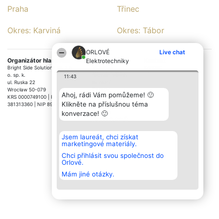
Praha
Třinec
Okres: Karviná
Okres: Tábor
ORLOVÉ
Live chat
Organizátor hlasování
Plebiscyt
Kontakt
Elektrotechniky
Bright Side Solutions sp. z o.
Vítězové
Kontakt
o. sp. k.
Seznam všech
11:43
ul. Ruska 22
laureátů
Wrocław 50-079
Zásady
Ahoj, rádi Vám pomůžeme! 🙂
KRS 0000749100 | Regon
Pravidla
Klikněte na příslušnou téma
381313360 | NIP 8943132676
Zásady
ochrany
konverzace! 🙂
osobních údajů
Jsem laureát, chci získat
marketingové materiály.
Chci přihlásit svou společnost do
Orlové.
Mám jiné otázky.