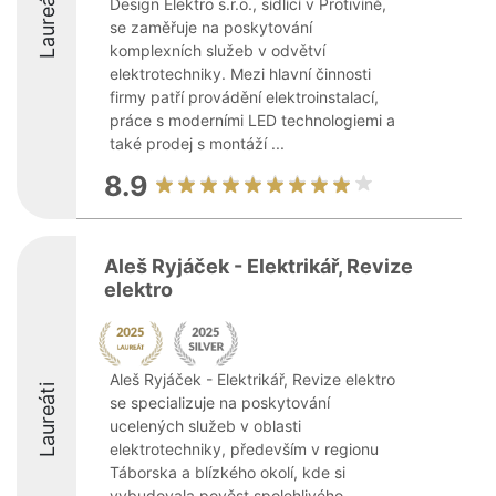
Laureáti
Design Elektro s.r.o., sídlící v Protivíně,
se zaměřuje na poskytování
komplexních služeb v odvětví
elektrotechniky. Mezi hlavní činnosti
firmy patří provádění elektroinstalací,
práce s moderními LED technologiemi a
také prodej s montáží ...
8.9
Aleš Ryjáček - Elektrikář, Revize
elektro
Aleš Ryjáček - Elektrikář, Revize elektro
Laureáti
se specializuje na poskytování
ucelených služeb v oblasti
elektrotechniky, především v regionu
Táborska a blízkého okolí, kde si
vybudovala pověst spolehlivého