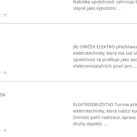
Nabídka společnosti zahrnuje bíl
stejně jako výpočetní ...
JRJ CVRČEK ELEKTRO představuj
elektrotechniky, která má své 
Společnost se profiluje jako spo
elektroinstalačních prací pro ...
ov
ELEKTRODRUŽSTVO Turnov předs
elektrotechniky, která nabízí k
činnosti patří realizace, oprav
druhy objektů. ...