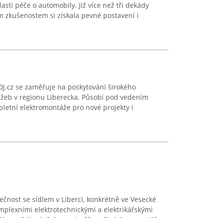
asti péče o automobily. Již více než tři dekády
m zkušenostem si získala pevné postavení i
DJ.cz se zaměřuje na poskytování širokého
lužeb v regionu Liberecka. Působí pod vedením
letní elektromontáže pro nové projekty i
nost se sídlem v Liberci, konkrétně ve Vesecké
omplexními elektrotechnickými a elektrikářskými