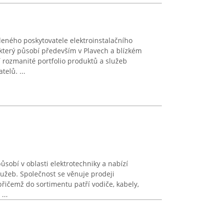
deného poskytovatele elektroinstalačního
který působí především v Plavech a blízkém
í rozmanité portfolio produktů a služeb
elů. ...
působí v oblasti elektrotechniky a nabízí
užeb. Společnost se věnuje prodeji
přičemž do sortimentu patří vodiče, kabely,
...