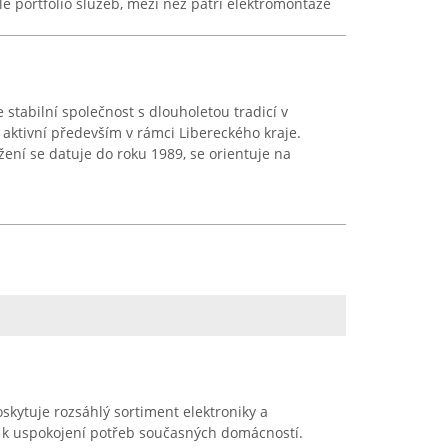
lé portfolio služeb, mezi něž patří elektromontáže
e stabilní společnost s dlouholetou tradicí v
je aktivní především v rámci Libereckého kraje.
žení se datuje do roku 1989, se orientuje na
skytuje rozsáhlý sortiment elektroniky a
 k uspokojení potřeb současných domácností.