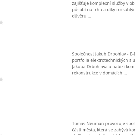
zajišťuje komplexní služby v obl
působí na trhu a díky rozsáhlý
důvěru ...
Společnost Jakub Drbohlav - E-
portfolia elektrotechnických s
Jakuba Drbohlava a nabízí komp
rekonstrukce v domácích ...
Tomáš Neuman provozuje společ
části města, která se zabývá k