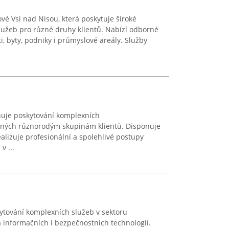
ové Vsi nad Nisou, která poskytuje široké
lužeb pro různé druhy klientů. Nabízí odborné
, byty, podniky i průmyslové areály. Služby
nuje poskytování komplexních
čených různorodým skupinám klientů. Disponuje
alizuje profesionální a spolehlivé postupy
v ...
tování komplexních služeb v sektoru
a informačních i bezpečnostních technologií.