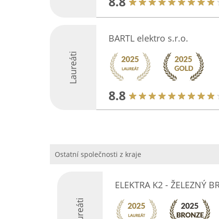
8.8
BARTL elektro s.r.o.
Laureáti
8.8
Ostatní společnosti z kraje
ELEKTRA K2 - ŽELEZNÝ B
Laureáti