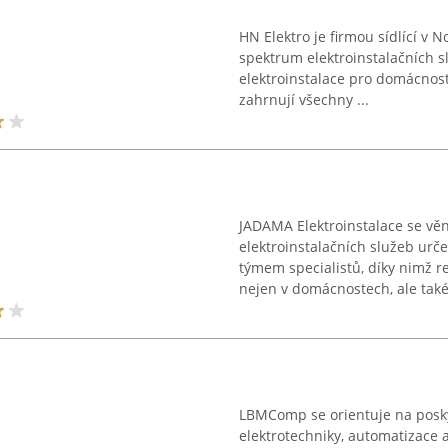
HN Elektro je firmou sídlící v N
spektrum elektroinstalačních s
elektroinstalace pro domácnosti
zahrnují všechny ...
JADAMA Elektroinstalace se vě
elektroinstalačních služeb ur
týmem specialistů, díky nimž re
nejen v domácnostech, ale také 
LBMComp se orientuje na posky
elektrotechniky, automatizace 