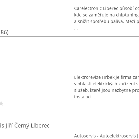
Carelectronic Liberec působí o
kde se zaměřuje na chiptuning 
a snížit spotřebu paliva. Mezi 
...
186)
Elektrorevize Hrbek je firma za
v oblasti elektrických zařízení 
služeb, které jsou nezbytné pr
instalací. ...
s Jiří Černý Liberec
Autoservis - Autoelektroservis J