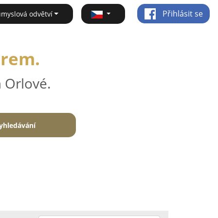
Přihlásit se
ůmyslová odvětví
irem.
 Orlové.
yhledávání