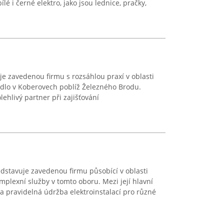
é i černé elektro, jako jsou lednice, pračky,
e zavedenou firmu s rozsáhlou praxí v oblasti
sídlo v Koberovech poblíž Železného Brodu.
lehlivý partner při zajišťování
tavuje zavedenou firmu působící v oblasti
omplexní služby v tomto oboru. Mezi její hlavní
y a pravidelná údržba elektroinstalací pro různé