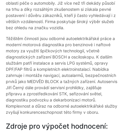
oblasti péče o automobily. Již více než tři dekády působí
na trhu a díky rozsáhlým zkušenostem si získala pevné
postavení i důvěru zákazníků, kteří ji často vyhledávají i z
větších vzdáleností. Firma poskytuje široký výběr služeb
bez ohledu na značku vozidla.
Těžištěm činnosti jsou odborné autoelektrikářské práce a
moderní motorová diagnostika pro benzinové i naftové
motory za využití špičkových technologií, včetně
diagnostických zařízení BOSCH a osciloskopu. K dalším
službám patří instalace a servis LPG systémů, opravy
DPF/FAP filtrů a kompletních elektroinstalací. Nabídka
zahrnuje i montáže navigací, autoalarmů, bezpečnostních
prvků jako MEDVĚD BLOCK a tažných zařízení. Autoservis
Jiří Černý dále provádí servisní prohlídky, zajišťuje
přípravu a zprostředkování STK, seřizování světel,
diagnostiku podvozku a dekarbonizaci motorů.
Komplexnost a důraz na odborné autoelektrikářské služby
zvyšují konkurenceschopnost této firmy v oboru.
Zdroje pro výpočet hodnocení: