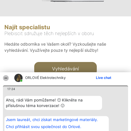
Najít specialistu
Plebiscit sdružuje těch nejlepších v oboru
Hledáte odborníka ve Vašem okolí? Vyzkoušejte naše
vyhledávání. Využívejte pouze ty nejlepší služby!
Vyhledávání
ORLOVÉ Elektrotechniky
Live chat
17:24
Ahoj, rádi Vám pomůžeme! 🙂 Klikněte na
příslušnou téma konverzace! 🙂
Organizátor hlasování
Plebiscyt
Kontakt
Bright Side Solutions sp. z o.
Vítězové
Kontakt
Jsem laureát, chci získat marketingové materiály.
o. sp. k.
Seznam všech
ul. Ruska 22
laureátů
Chci přihlásit svou společnost do Orlové.
Wrocław 50-079
Zásady