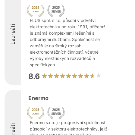
ELUS spol. s r.o. působí v odvětví
Laureáti
elektrotechniky od roku 1991, přičemž
je známá komplexními řešeními a
odbornými službami. Společnost se
zaměřuje na široký rozsah
elektromontážních činností, včetně
výroby elektrických rozvaděčů a
specifických ...
8.6
Enermo
Enermo s.r.o. je progresivní společnost
Laureáti
působící v sektoru elektrotechniky, jejíž