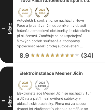
Nová Paka Autoelektrik spol s r.o.
Autoelektrik spol. s r.o. se nachází v Nové
Místo
Pace a je uznávaným odborníkem v oblasti
I
řešení automobilové elektroniky i elektrického
příslušenství. Zaměřuje se na uspokojení
širokých potřeb současné autodopravy.
Společnost nabízí prodej autoosvětlení ...
8.9
(34)
Elektroinstalace Mesner Jičín
Elektroinstalace Mesner Jičín se nachází v Tuři
Místo
u Jičína a patří mezi ověřené subjekty v
II
oblasti elektrotechniky. Firma má za sebou
dvacet let zkušeností v oboru a zaměřuje se