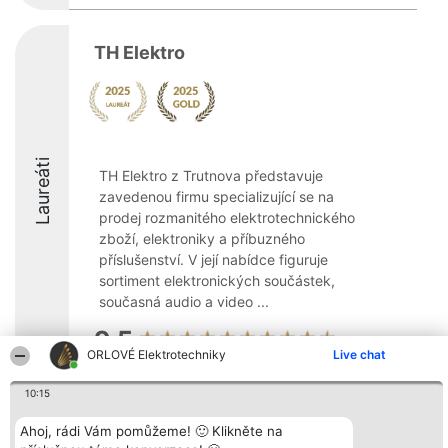
TH Elektro
Laureáti
TH Elektro z Trutnova představuje
zavedenou firmu specializující se na
prodej rozmanitého elektrotechnického
zboží, elektroniky a příbuzného
příslušenství. V její nabídce figuruje
sortiment elektronických součástek,
současná audio a video ...
9.5
ORLOVÉ Elektrotechniky
Live chat
10:15
Organizátor hlasování
Plebiscyt
Kontakt
Bright Side Solutions sp. z o.
Vítězové
Kontakt
Ahoj, rádi Vám pomůžeme! 🙂 Klikněte na
o. sp. k.
Seznam všech