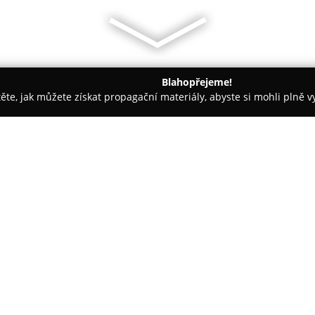
Blahopřejeme!
těte, jak můžete získat propagační materiály, abyste si mohli plně 
ých firem.
NomadTech - Off-grid elektroinstalace
ace
O společnosti:
NomadTech
je firma zaměřujíc
elektroinstalací, které poskytují
omezenými možnostmi připojení 
obytné vozy, vestavby, tiny hou
systémy využívající čistou energ
návrh a realizace systémů na m