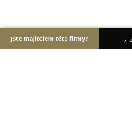
Jste majitelem této firmy?
Zjis
Orlové Elektrotechniky
Pořadí nejlépe hodnocen
NomadTech - Off-grid elektroinstal
8.5
(5)