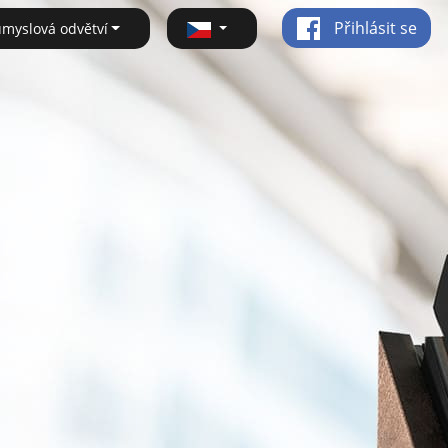
Přihlásit se
ůmyslová odvětví