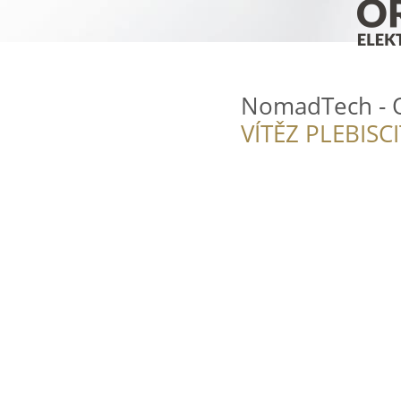
NomadTech - Of
VÍTĚZ PLEBISC