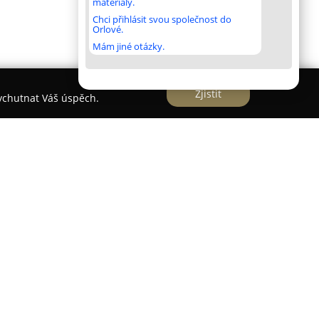
materiály.
Chci přihlásit svou společnost do
Orlové.
Mám jiné otázky.
Zjistit
vychutnat Váš úspěch.
í se na realizaci komplexních off-grid
 nezávislý a spolehlivý zdroj energie v lokalitách s
k síti. Společnost se soustředí na řešení pro
ses, maringotky, karavany i chaty, kde dodává
ii z obnovitelných zdrojů. Individuální přístup,
íru patří k často oceňovaným aspektům její