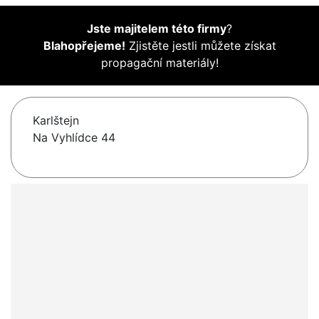
Jste majitelem této firmy
?
Blahopřejeme!
Zjistěte jestli můžete získat
propagační materiály!
Karlštejn
Na Vyhlídce 44