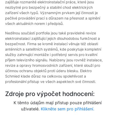
zajišťuje rozmanité elektroinstalační práce, které jsou
nezbytné pro bezpečný a stabilní chod elektrických
zařízení všech typů. Významným prvkem její činnosti je
pečlivé provádění prací s důrazem na přesnost a splnění
všech aktuálních norem i předpisů.
Nedílnou součástí portfolia jsou také pravidelné revize
elektroinstalací zajišťující jejich dlouhodobou funkčnost a
bezpečnost. Firma se kromě instalací věnuje též oblasti
anténních a satelitních systémů, kde poskytuje kompletní
služby zahrnující montáže i potřebný servis pro kvalitní
příjem televizního signálu. Nabízeny jsou rovněž instalace,
revize a opravy hromosvodních zařízení, které slouží pro
účinnou ochranu objektů proti úderu blesku. Elektro
Schmied klade důraz na celkovou spolehlivost a
profesionální přístup ve všech aspektech své činnosti.
Zdroje pro výpočet hodnocení:
K těmto údajům mají přístup pouze přihlášení
uživatelé.
Klikněte sem pro přihlášení.