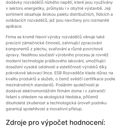
dodávky rozváděčů nízkého napětí, které jsou využívány
v sektoru energetiky, průmyslu i v obytné výstavbě. Její
sortiment obsahuje širokou paletu distribučních, řídicích a
ovládacích rozváděčů, jež jsou navrženy pro rozmanité
aplikace.
Firma se kromě hlavní výroby rozváděčů věnuje také
precizní zámečnické činnosti, zahrnující zpracování
komponentů z plechu, svařování a různé povrchové
úpravy. Nedílnou součástí výrobního procesu je rovněž
moderní technologie práškového lakování, umožňující
dosažení vysoké odolnosti a estetičnosti výrobků díky
pokrokové lakovací lince. ESB Rozvaděče klade důraz na
kvalitu produktů a služeb, o čemž svědčí certifikace podle
mezinárodních standardů. Posláním společnosti je
dodávat elektromontážním firmám doma i v zahraničí
řešení s ohledem na ekologická hlediska, přičemž
dlouholetá zkušenost a technologická úroveň podniku
garantují spolehlivost a inovativní přístup.
Zdroje pro výpočet hodnocení: