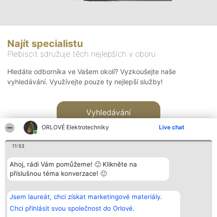
Najít specialistu
Plebiscit sdružuje těch nejlepších v oboru
Hledáte odborníka ve Vašem okolí? Vyzkoušejte naše
vyhledávání. Využívejte pouze ty nejlepší služby!
Vyhledávání
ORLOVÉ Elektrotechniky
Live chat
11:53
Ahoj, rádi Vám pomůžeme! 🙂 Klikněte na
příslušnou téma konverzace! 🙂
Organizátor hlasování
Plebiscyt
Kontakt
Bright Side Solutions sp. z o.
Vítězové
Kontakt
Jsem laureát, chci získat marketingové materiály.
o. sp. k.
Seznam všech
ul. Ruska 22
laureátů
Chci přihlásit svou společnost do Orlové.
Wrocław 50-079
Zásady