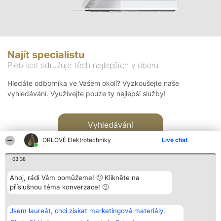
Najít specialistu
Plebiscit sdružuje těch nejlepších v oboru
Hledáte odborníka ve Vašem okolí? Vyzkoušejte naše
vyhledávání. Využívejte pouze ty nejlepší služby!
Vyhledávání
ORLOVÉ Elektrotechniky
Live chat
03:38
Ahoj, rádi Vám pomůžeme! 🙂 Klikněte na
příslušnou téma konverzace! 🙂
Organizátor hlasování
Plebiscyt
Kontakt
Bright Side Solutions sp. z o.
Vítězové
Kontakt
Jsem laureát, chci získat marketingové materiály.
o. sp. k.
Seznam všech
ul. Ruska 22
laureátů