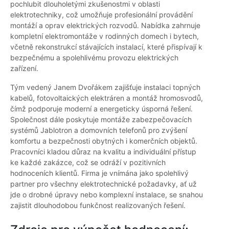
pochlubit dlouholetými zkušenostmi v oblasti
elektrotechniky, což umožňuje profesionální provádění
montáží a oprav elektrických rozvodů. Nabídka zahrnuje
kompletní elektromontáže v rodinných domech i bytech,
včetně rekonstrukcí stávajících instalací, které přispívají k
bezpečnému a spolehlivému provozu elektrických
zařízení.
Tým vedený Janem Dvořákem zajišťuje instalaci topných
kabelů, fotovoltaických elektráren a montáž hromosvodů,
čímž podporuje moderní a energeticky úsporná řešení.
Společnost dále poskytuje montáže zabezpečovacích
systémů Jablotron a domovních telefonů pro zvýšení
komfortu a bezpečnosti obytných i komerčních objektů.
Pracovníci kladou důraz na kvalitu a individuální přístup
ke každé zakázce, což se odráží v pozitivních
hodnoceních klientů. Firma je vnímána jako spolehlivý
partner pro všechny elektrotechnické požadavky, ať už
jde o drobné úpravy nebo komplexní instalace, se snahou
zajistit dlouhodobou funkčnost realizovaných řešení.