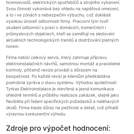
hromosvodů, elektrických spotřebičů a strojního vybavení.
Svou činnost vykonává bez ohledu na napěťová omezení,
a to i ve zónách s nebezpečím výbuchu, což dokládá
vysokou úroveň odbornosti firmy. Pracovní tým tvoří
zkušení odborníci s praxí v domácích, komerčních i
průmyslových objektech, kteří se zaměřují na sledování
aktuálních technologických trendů a dodržování platných
norem.
Firma nabízí celkový servis, který zahrnuje přípravu
elektroinstalačních návrhů, samotnou montáž a pravidelné
kontroly, přičemž revize provádí s důrazem na
bezpečnost. Po každé revizi je klientům předkládána
podrobná zpráva o stavu systému. Výhodou společnosti
Tyrkas Elektroinstalace je otevřená a jasná komunikace
ohledně termínů a průběhu realizace zakázek, stejně jako
flexibilita při řešení specifických požadavků a naléhavých
úkolů. Firma klade důraz na pečlivost a detail, což přináší
výraznou konkurenční výhodu.
Zdroje pro výpočet hodnocení: