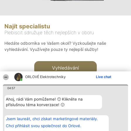
Najít specialistu
Plebiscit sdružuje těch nejlepších v oboru
Hledáte odborníka ve Vašem okolí? Vyzkoušejte naše
vyhledávání. Využívejte pouze ty nejlepší služby!
Vyhledávání
ORLOVÉ Elektrotechniky
Live chat
04:57
Ahoj, rádi Vám pomůžeme! 🙂 Klikněte na
příslušnou téma konverzace! 🙂
Organizátor hlasování
Plebiscyt
Kontakt
Bright Side Solutions sp. z o.
Vítězové
Kontakt
Jsem laureát, chci získat marketingové materiály.
o. sp. k.
Seznam všech
ul. Ruska 22
laureátů
Chci přihlásit svou společnost do Orlové.
Wrocław 50-079
Zásady