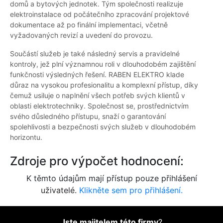
domů a bytových jednotek. Tým společnosti realizuje
elektroinstalace od počátečního zpracování projektové
dokumentace až po finální implementaci, včetně
vyžadovaných revizí a uvedení do provozu.
Součástí služeb je také následný servis a pravidelné
kontroly, jež plní významnou roli v dlouhodobém zajištění
funkčnosti výsledných řešení. RABEN ELEKTRO klade
důraz na vysokou profesionalitu a komplexní přístup, díky
čemuž usiluje o naplnění všech potřeb svých klientů v
oblasti elektrotechniky. Společnost se, prostřednictvím
svého důsledného přístupu, snaží o garantování
spolehlivosti a bezpečnosti svých služeb v dlouhodobém
horizontu.
Zdroje pro výpočet hodnocení:
K těmto údajům mají přístup pouze přihlášení
uživatelé.
Klikněte sem pro přihlášení.
Jste majitelem této firmy
?