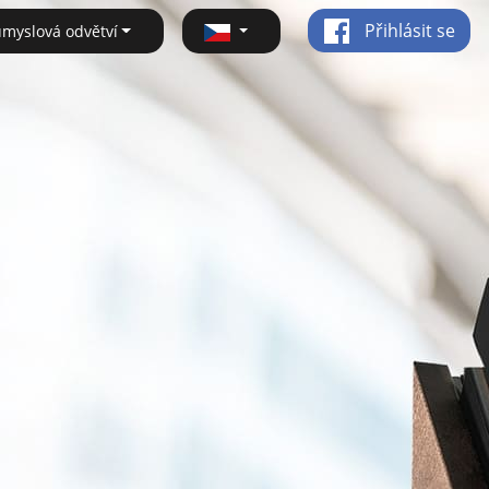
Přihlásit se
ůmyslová odvětví