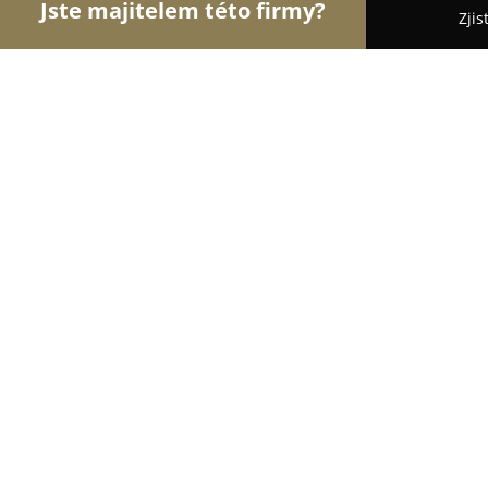
Jste majitelem této firmy?
Zjis
Orlové Elektrotechniky
Pořadí nejlépe hodnocen
Peter Veterník - elektrorevize
8
(12)
Ostrava, Střádalů 112
Zobrazit telefonní číslo