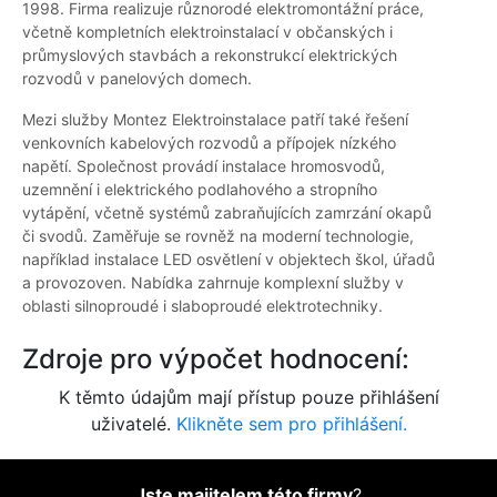
1998. Firma realizuje různorodé elektromontážní práce,
včetně kompletních elektroinstalací v občanských i
průmyslových stavbách a rekonstrukcí elektrických
rozvodů v panelových domech.
Mezi služby Montez Elektroinstalace patří také řešení
venkovních kabelových rozvodů a přípojek nízkého
napětí. Společnost provádí instalace hromosvodů,
uzemnění i elektrického podlahového a stropního
vytápění, včetně systémů zabraňujících zamrzání okapů
či svodů. Zaměřuje se rovněž na moderní technologie,
například instalace LED osvětlení v objektech škol, úřadů
a provozoven. Nabídka zahrnuje komplexní služby v
oblasti silnoproudé i slaboproudé elektrotechniky.
Zdroje pro výpočet hodnocení:
K těmto údajům mají přístup pouze přihlášení
uživatelé.
Klikněte sem pro přihlášení.
Jste majitelem této firmy
?