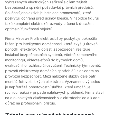
vyhrazených elektrických zařízení s cílem zajistit
bezpečnost a splnění požadavků právních předpisů.
Součástí jeho aktivit je instalace hromosvodů, které
poskytují ochranu před účinky blesku. V nabídce figurují
také kompletní elektrické rozvody určené k dosažení
optimální funkčnosti objektů.
Firma Miroslav Frolík elektroslužby poskytuje pokročilá
řešení pro inteligentní domácnosti, která zvyšují úroveň
pohodlí i efektivity. V oblasti zabezpečení realizuje
instalaci bezpečnostních systémů, včetně kamerového
monitoringu, videotelefonů do bytových domů,
evakuačního rozhlasu či ozvučení. Technický tým rovněž
provádí elektrotesty domácích spotřebičů s ohledem na
provozní bezpečnost. Mezi nabízené služby dále patří
montáž fotovoltaických elektráren. Významnou výhodou
je nepřetržitá pohotovostní služba, která umožňuje
rychlou reakci v případě naléhavých problémů. Firma staví
na dlouholetých zkušenostech v elektrotechnice a klade
důraz na profesionální přístup.