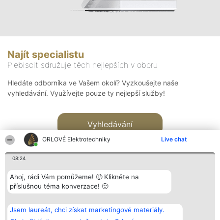
Najít specialistu
Plebiscit sdružuje těch nejlepších v oboru
Hledáte odborníka ve Vašem okolí? Vyzkoušejte naše
vyhledávání. Využívejte pouze ty nejlepší služby!
Vyhledávání
ORLOVÉ Elektrotechniky
Live chat
08:24
Ahoj, rádi Vám pomůžeme! 🙂 Klikněte na
příslušnou téma konverzace! 🙂
Organizátor hlasování
Plebiscyt
Kontakt
Bright Side Solutions sp. z o.
Vítězové
Kontakt
Jsem laureát, chci získat marketingové materiály.
o. sp. k.
Seznam všech
ul. Ruska 22
laureátů