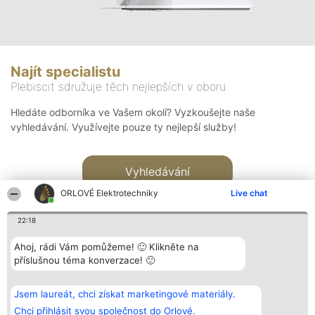
Najít specialistu
Plebiscit sdružuje těch nejlepších v oboru
Hledáte odborníka ve Vašem okolí? Vyzkoušejte naše
vyhledávání. Využívejte pouze ty nejlepší služby!
Vyhledávání
ORLOVÉ Elektrotechniky
Live chat
22:18
Ahoj, rádi Vám pomůžeme! 🙂 Klikněte na
příslušnou téma konverzace! 🙂
Organizátor hlasování
Plebiscyt
Kontakt
Bright Side Solutions sp. z o.
Vítězové
Kontakt
Jsem laureát, chci získat marketingové materiály.
o. sp. k.
Seznam všech
ul. Ruska 22
laureátů
Chci přihlásit svou společnost do Orlové.