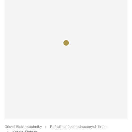
Orlové Elektrotechniky
Pořadí nejlépe hodnocených firem.
Korola-Elektro