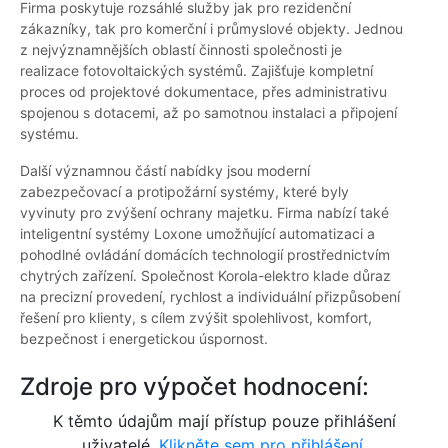
Firma poskytuje rozsáhlé služby jak pro rezidenční
zákazníky, tak pro komerční i průmyslové objekty. Jednou
z nejvýznamnějších oblastí činnosti společnosti je
realizace fotovoltaických systémů. Zajišťuje kompletní
proces od projektové dokumentace, přes administrativu
spojenou s dotacemi, až po samotnou instalaci a připojení
systému.
Další významnou částí nabídky jsou moderní
zabezpečovací a protipožární systémy, které byly
vyvinuty pro zvýšení ochrany majetku. Firma nabízí také
inteligentní systémy Loxone umožňující automatizaci a
pohodlné ovládání domácích technologií prostřednictvím
chytrých zařízení. Společnost Korola-elektro klade důraz
na precizní provedení, rychlost a individuální přizpůsobení
řešení pro klienty, s cílem zvýšit spolehlivost, komfort,
bezpečnost i energetickou úspornost.
Zdroje pro výpočet hodnocení:
K těmto údajům mají přístup pouze přihlášení
uživatelé.
Klikněte sem pro přihlášení.