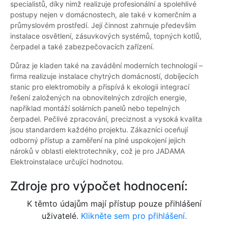
specialistů, díky nimž realizuje profesionální a spolehlivé
postupy nejen v domácnostech, ale také v komerčním a
průmyslovém prostředí. Její činnost zahrnuje především
instalace osvětlení, zásuvkových systémů, topných kotlů,
čerpadel a také zabezpečovacích zařízení.
Důraz je kladen také na zavádění moderních technologií –
firma realizuje instalace chytrých domácností, dobíjecích
stanic pro elektromobily a přispívá k ekologii integrací
řešení založených na obnovitelných zdrojích energie,
například montáží solárních panelů nebo tepelných
čerpadel. Pečlivé zpracování, preciznost a vysoká kvalita
jsou standardem každého projektu. Zákazníci oceňují
odborný přístup a zaměření na plné uspokojení jejich
nároků v oblasti elektrotechniky, což je pro JADAMA
Elektroinstalace určující hodnotou.
Zdroje pro výpočet hodnocení:
K těmto údajům mají přístup pouze přihlášení
uživatelé.
Klikněte sem pro přihlášení.