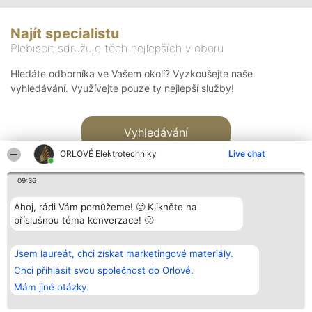
Najít specialistu
Plebiscit sdružuje těch nejlepších v oboru
Hledáte odborníka ve Vašem okolí? Vyzkoušejte naše
vyhledávání. Využívejte pouze ty nejlepší služby!
Vyhledávání
ORLOVÉ Elektrotechniky
Live chat
09:36
Ahoj, rádi Vám pomůžeme! 🙂 Klikněte na
příslušnou téma konverzace! 🙂
Organizátor hlasování
Plebiscyt
Kontakt
Bright Side Solutions sp. z o.
Vítězové
Kontakt
Jsem laureát, chci získat marketingové materiály.
o. sp. k.
Seznam všech
ul. Ruska 22
laureátů
Chci přihlásit svou společnost do Orlové.
Wrocław 50-079
Zásady
Mám jiné otázky.
KRS 0000749100 | Regon
Pravidla
381313360 | NIP 8943132676
Zásady
ochrany