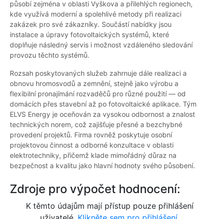
působí zejména v oblasti Vyškova a přilehlých regionech,
kde využívá moderní a spolehlivé metody při realizaci
zakázek pro své zákazníky. Součástí nabídky jsou
instalace a úpravy fotovoltaických systémů, které
doplňuje následný servis i možnost vzdáleného sledování
provozu těchto systémů.
Rozsah poskytovaných služeb zahrnuje dále realizaci a
obnovu hromosvodů a zemnění, stejně jako výrobu a
flexibilní pronajímání rozvaděčů pro různé použití — od
domácích přes stavební až po fotovoltaické aplikace. Tým
ELVS Energy je oceňován za vysokou odbornost a znalost
technických norem, což zajišťuje přesné a bezchybné
provedení projektů. Firma rovněž poskytuje osobní
projektovou činnost a odborné konzultace v oblasti
elektrotechniky, přičemž klade mimořádný důraz na
bezpečnost a kvalitu jako hlavní hodnoty svého působení.
Zdroje pro výpočet hodnocení:
K těmto údajům mají přístup pouze přihlášení
uživatelé.
Klikněte sem pro přihlášení.