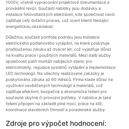
1000V, včetně vypracování projektové dokumentace a
provádění revizí. Součástí nabídky jsou dodávky a
instalace fotovoltaických elektráren, kde společnost navíc
zajišťuje celý dotační proces, což ocení klienti hledající
energetickou nezávislost.
Důležitou součástí portfolia podniku jsou instalace
elektrického podlahového vytápění, na které poskytuje
prodlouženou záruku až dvacet let, což vyjadřuje důraz
na kvalitu práce i použitých materiálů. Mezi další služby
společnosti patří montáž nabíjecích stanic pro
elektromobily, regulace systémů vytápění a implementace
LED technologií. Na všechny realizované zakázky je
poskytována záruka až 60 měsíců. Firma klade důraz na
využívání osvědčených technologií a materiálů, což
zajišťuje efektivní, bezpečná a ekonomická řešení pro
současné obytné či provozní potřeby. V nabídce je také
řešení připojení na základě plné moci, práce na klíč,
koordinace stavebních činností a poradenské služby.
Zdroje pro výpočet hodnocení: