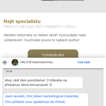
Najít specialistu
Plebiscit sdružuje těch nejlepších v oboru
Hledáte odborníka ve Vašem okolí? Vyzkoušejte naše
vyhledávání. Využívejte pouze ty nejlepší služby!
Vyhledávání
ORLOVÉ Elektrotechniky
Live chat
03:40
Ahoj, rádi Vám pomůžeme! 🙂 Klikněte na
příslušnou téma konverzace! 🙂
Organizátor hlasování
Plebiscyt
Kontakt
Bright Side Solutions sp. z o.
Vítězové
Kontakt
Jsem laureát, chci získat marketingové materiály.
o. sp. k.
Seznam všech
ul. Ruska 22
laureátů
Chci přihlásit svou společnost do Orlové.
Wrocław 50-079
Zásady